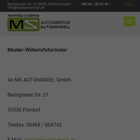
Beilngrieser Str. 21/B299, 93336 Pondorf •
084 68 / 80 47 40 •
Login
info@msautoservice.de
Muster-Widerrufsformular
An MS AUTOHANDEL GmbH
Beilngrieser Str. 21
93336 Pondorf
Telefax: 08468 / 804742
E-Mail:
info@msautoservice.de