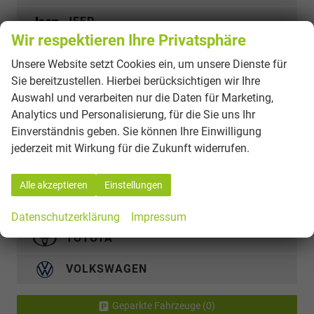
JEEP
Wir respektieren Ihre Privatsphäre
MERCEDES-BENZ
Unsere Website setzt Cookies ein, um unsere Dienste für
Sie bereitzustellen. Hierbei berücksichtigen wir Ihre
NISSAN
Auswahl und verarbeiten nur die Daten für Marketing,
OPEL
Analytics und Personalisierung, für die Sie uns Ihr
Einverständnis geben. Sie können Ihre Einwilligung
SEAT
jederzeit mit Wirkung für die Zukunft widerrufen.
SKODA
Alle akzeptieren
Einstellungen
SUZUKI
Datenschutzerklärung
Impressum
TOYOTA
VOLKSWAGEN
Geparkte Fahrzeuge (
0
)