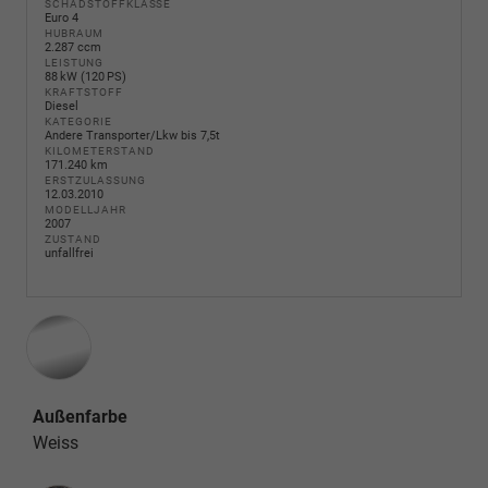
SCHADSTOFFKLASSE
Euro 4
HUBRAUM
2.287 ccm
LEISTUNG
88 kW (120 PS)
KRAFTSTOFF
Diesel
KATEGORIE
Andere Transporter/Lkw bis 7,5t
KILOMETERSTAND
171.240 km
ERSTZULASSUNG
12.03.2010
MODELLJAHR
2007
ZUSTAND
unfallfrei
Außenfarbe
Weiss