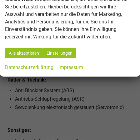
Sie bereitzustellen. Hierbei berücksichtigen wir Ihre
Auswahl und verarbeiten nur die Daten für Marketing,
Sicherheit & Assistenz:
Analytics und Personalisierung, für die Sie uns Ihr
Einverständnis geben. Sie können Ihre Einwilligung
Airbag Fahrerseite
jederzeit mit Wirkung für die Zukunft widerrufen.
Bremsassistent
Wegfahrsperre (elektronisch)
Alle akzeptieren
Einstellungen
Zentralverriegelung mit Fernbedienung
Datenschutzerklärung
Impressum
Räder & Technik:
Anti-Blockier-System (ABS)
Antriebs-Schlupfregelung (ASR)
Servolenkung elektronisch gesteuert (Servotronic)
Sonstiges: