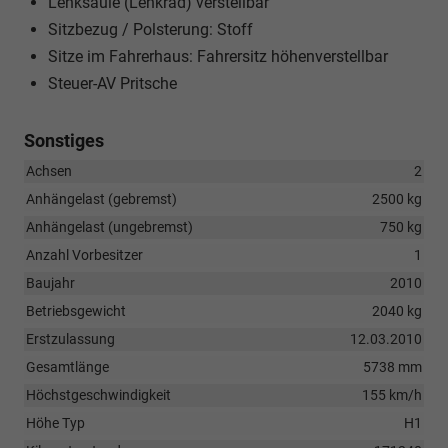
Lenksäule (Lenkrad) verstellbar
Sitzbezug / Polsterung: Stoff
Sitze im Fahrerhaus: Fahrersitz höhenverstellbar
Steuer-AV Pritsche
Sonstiges
Achsen
2
Anhängelast (gebremst)
2500 kg
Anhängelast (ungebremst)
750 kg
Anzahl Vorbesitzer
1
Baujahr
2010
Betriebsgewicht
2040 kg
Erstzulassung
12.03.2010
Gesamtlänge
5738 mm
Höchstgeschwindigkeit
155 km/h
Höhe Typ
H1