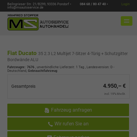
Beilngrieser Str. 21/B299, 93336 Pondorf •
084 68 / 80 47 40 •
Login
info@msautoservice.de
Fiat Ducato
35 2.3 L2 Multijet 7-Sitzer 4-Türig + Schutzgitter
Bordwände ALU
Fahrzeugnr.
:
7676
, unverbindliche Lieferzeit:
1 Tag
, Landesversion: D -
Deutschland,
Gebrauchtfahrzeug
4.950,– €
Gesamtpreis
incl. 19% MwSt.
Fahrzeug anfragen
Wir rufen Sie an