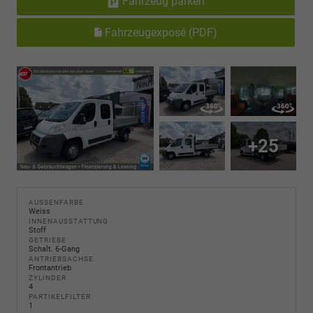
Fahrzeug parken
Fahrzeugexposé (PDF)
+25
AUSSENFARBE
Weiss
INNENAUSSTATTUNG
Stoff
GETRIEBE
Schalt. 6-Gang
ANTRIEBSACHSE
Frontantrieb
ZYLINDER
4
PARTIKELFILTER
1