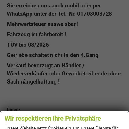
Sie erreichen uns auch mobil oder per
WhatsApp unter der Tel.-Nr. 01703008728
Mehrwertsteuer ausweisbar !
Fahrzeug ist fahrbereit !
TÜV bis 08/2026
Getriebe schaltet nicht in den 4.Gang
Verkauf bevorzugt an Händler /
Wiederverkäufer oder Gewerbetreibende ohne
Sachmängelhaftung !
Innen:
Wir respektieren Ihre Privatsphäre
Fensterheber elektrisch vorn
Armlehne für Fahrersitz
Unsere Website setzt Cookies ein, um unsere Dienste für