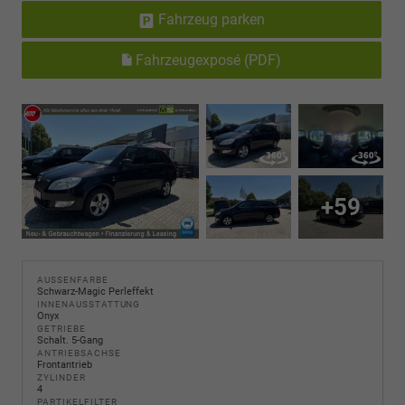
Fahrzeug parken
Fahrzeugexposé (PDF)
+59
AUSSENFARBE
Schwarz-Magic Perleffekt
INNENAUSSTATTUNG
Onyx
GETRIEBE
Schalt. 5-Gang
ANTRIEBSACHSE
Frontantrieb
ZYLINDER
4
PARTIKELFILTER