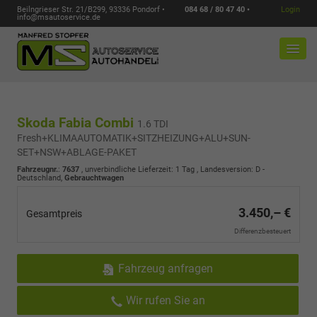
Beilngrieser Str. 21/B299, 93336 Pondorf •
084 68 / 80 47 40 •
Login
info@msautoservice.de
Skoda Fabia Combi
1.6 TDI
Fresh+KLIMAAUTOMATIK+SITZHEIZUNG+ALU+SUN-
SET+NSW+ABLAGE-PAKET
Fahrzeugnr.
:
7637
, unverbindliche Lieferzeit:
1 Tag
, Landesversion: D -
Deutschland,
Gebrauchtwagen
3.450,– €
Gesamtpreis
Differenzbesteuert
Fahrzeug anfragen
Wir rufen Sie an