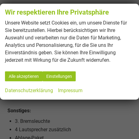
Wir respektieren Ihre Privatsphäre
Räder & Technik:
Unsere Website setzt Cookies ein, um unsere Dienste für
Anti-Blockier-System (ABS)
Sie bereitzustellen. Hierbei berücksichtigen wir Ihre
Auswahl und verarbeiten nur die Daten für Marketing,
Antriebs-Schlupfregelung (ASR)
Analytics und Personalisierung, für die Sie uns Ihr
Elektron. Differentialsperre (EDS)
Einverständnis geben. Sie können Ihre Einwilligung
Elektron. Stabilitäts-Programm (ESP)
jederzeit mit Wirkung für die Zukunft widerrufen.
Reifendruck-Kontrollsystem
LM-Felgen
Alle akzeptieren
Einstellungen
Rußpartikelfilter
Servolenkung
Datenschutzerklärung
Impressum
Sonstiges:
3. Bremsleuchte
4 Lautsprecher zusätzlich
Ablage-Paket