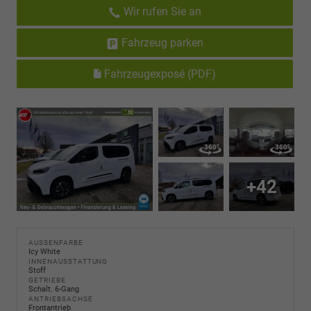
Wir rufen Sie an
Fahrzeug parken
Fahrzeugexposé (PDF)
+42
AUSSENFARBE
Icy White
INNENAUSSTATTUNG
Stoff
GETRIEBE
Schalt. 6-Gang
ANTRIEBSACHSE
Frontantrieb