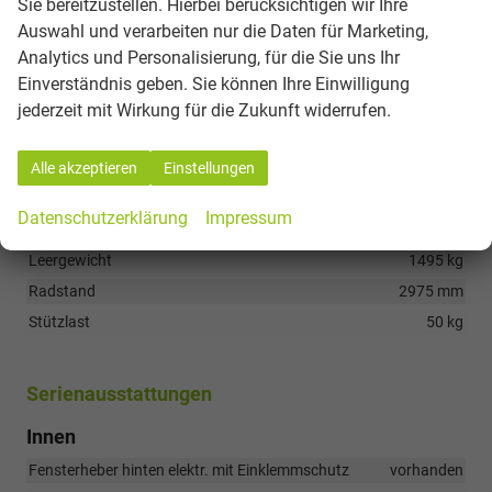
Sie bereitzustellen. Hierbei berücksichtigen wir Ihre
Sonstiges
Auswahl und verarbeiten nur die Daten für Marketing,
Anhängelast (gebremst)
950 kg
Analytics und Personalisierung, für die Sie uns Ihr
Anhängelast (ungebremst)
750 kg
Einverständnis geben. Sie können Ihre Einwilligung
Anzahl Sitzplätze
7
jederzeit mit Wirkung für die Zukunft widerrufen.
Baujahr
2026
Garantiedauer
36 Monate
Alle akzeptieren
Einstellungen
Höchstgeschwindigkeit
177 km/h
Datenschutzerklärung
Impressum
Kilometerstand
5
Leergewicht
1495 kg
Radstand
2975 mm
Stützlast
50 kg
Serienausstattungen
Innen
Fensterheber hinten elektr. mit Einklemmschutz
vorhanden