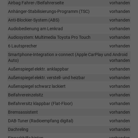
Airbag Fahrer-/Beifahrerseite
vorhanden
Anhänger-Stabilisierungs-Programm (TSC)
vorhanden
Anti-Blockier-System (ABS)
vorhanden
Audiobedienung am Lenkrad
vorhanden
Audiosystem: Multimedia Toyota Pro Touch
vorhanden
6 Lautsprecher
vorhanden
Smartphone-Integration x-connect (Apple CarPlay und Android
Auto)
vorhanden
Außenspiegel elektr. anklappbar
vorhanden
Außenspiegel elektr. verstell- und heizbar
vorhanden
Außenspiegel schwarz lackiert
vorhanden
Beifahrereinzelsitz
vorhanden
Beifahrersitz klappbar (Flat-Floor)
vorhanden
Bremsassistent
vorhanden
DAB-Tuner (Radioempfang digital)
vorhanden
Dachreling
vorhanden
Einparkhilfe hinten
vorhanden