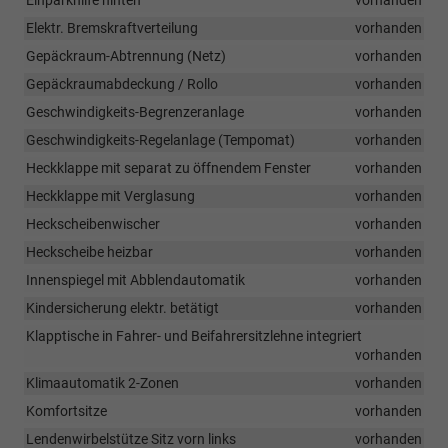
Elektr. Bremskraftverteilung
vorhanden
Gepäckraum-Abtrennung (Netz)
vorhanden
Gepäckraumabdeckung / Rollo
vorhanden
Geschwindigkeits-Begrenzeranlage
vorhanden
Geschwindigkeits-Regelanlage (Tempomat)
vorhanden
Heckklappe mit separat zu öffnendem Fenster
vorhanden
Heckklappe mit Verglasung
vorhanden
Heckscheibenwischer
vorhanden
Heckscheibe heizbar
vorhanden
Innenspiegel mit Abblendautomatik
vorhanden
Kindersicherung elektr. betätigt
vorhanden
Klapptische in Fahrer- und Beifahrersitzlehne integriert
vorhanden
Klimaautomatik 2-Zonen
vorhanden
Komfortsitze
vorhanden
Lendenwirbelstütze Sitz vorn links
vorhanden