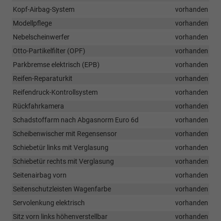
Kopf-Airbag-System
vorhanden
Modellpflege
vorhanden
Nebelscheinwerfer
vorhanden
Otto-Partikelfilter (OPF)
vorhanden
Parkbremse elektrisch (EPB)
vorhanden
Reifen-Reparaturkit
vorhanden
Reifendruck-Kontrollsystem
vorhanden
Rückfahrkamera
vorhanden
Schadstoffarm nach Abgasnorm Euro 6d
vorhanden
Scheibenwischer mit Regensensor
vorhanden
Schiebetür links mit Verglasung
vorhanden
Schiebetür rechts mit Verglasung
vorhanden
Seitenairbag vorn
vorhanden
Seitenschutzleisten Wagenfarbe
vorhanden
Servolenkung elektrisch
vorhanden
Sitz vorn links höhenverstellbar
vorhanden