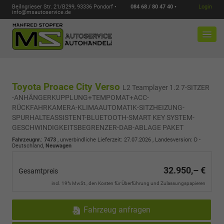
Beilngrieser Str. 21/B299, 93336 Pondorf •
084 68 / 80 47 40 •
Login
info@msautoservice.de
Toyota Proace City Verso
L2 Teamplayer 1.2 7-SITZER
-ANHÄNGERKUPPLUNG+TEMPOMAT+ACC-
RÜCKFAHRKAMERA-KLIMAAUTOMATIK-SITZHEIZUNG-
SPURHALTEASSISTENT-BLUETOOTH-SMART KEY SYSTEM-
GESCHWINDIGKEITSBEGRENZER-DAB-ABLAGE PAKET
Fahrzeugnr.
:
7473
, unverbindliche Lieferzeit:
27.07.2026
, Landesversion: D -
Deutschland,
Neuwagen
32.950,– €
Gesamtpreis
incl. 19% MwSt., den Kosten für Überführung und Zulassungspapieren
Fahrzeug anfragen