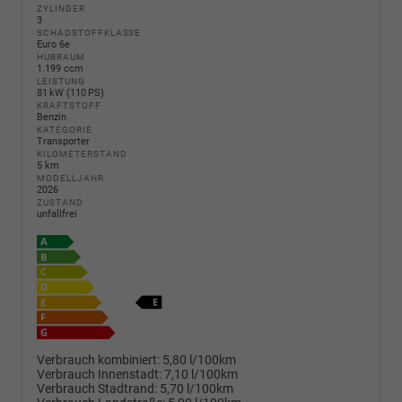
ZYLINDER
3
SCHADSTOFFKLASSE
Euro 6e
HUBRAUM
1.199 ccm
LEISTUNG
81 kW (110 PS)
KRAFTSTOFF
Benzin
KATEGORIE
Transporter
KILOMETERSTAND
5 km
MODELLJAHR
2026
ZUSTAND
unfallfrei
Verbrauch kombiniert:
5,80 l/100km
Verbrauch Innenstadt:
7,10 l/100km
Verbrauch Stadtrand:
5,70 l/100km