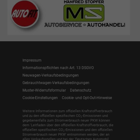
Impressum
Informationspflichten nach Art. 13 DSGVO
Neuwagen-Verkaufsbedingungen
Gebrauchtwagen-Verkaufsbedingungen
Muster-Widerrufsformular
Datenschutz
Cookie-Einstellungen
Cookie- und Opt-Out-Hinweise
Weitere Informationen zum offiziellen Kraftstoffverbrauch
und zu den offiziellen spezifischen CO
-Emissionen und
2
gegebenenfalls zum Stromverbrauch neuer PKW können
dem 'Leitfaden über den offiziellen Kraftstoffverbrauch, die
offiziellen spezifischen CO
-Emissionen und den offiziellen
2
Stromverbrauch neuer PKW' entnommen werden, der an
allen Verkaufsstellen und bei der 'Deutschen Automobil