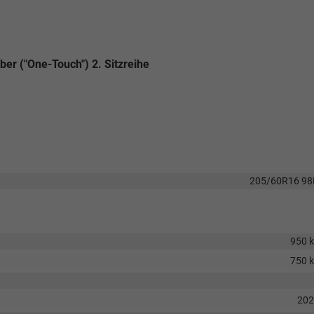
ber ("One-Touch") 2. Sitzreihe
205/60R16 9
950 
750 
202