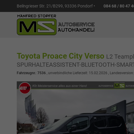
Beilngrieser Str. 21/B299, 93336 Pondorf •
084 68 / 80 47 4
Toyota Proace City Verso
L2 Teamp
SPURHALTEASSISTENT-BLUETOOTH-SMART
Fahrzeugnr.
:
7536
, unverbindliche Lieferzeit:
15.02.2026
, Landesversion: