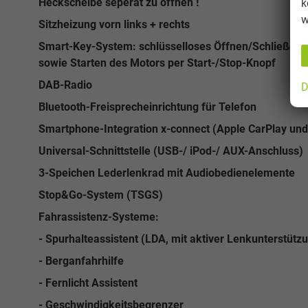
Heckscheibe seperat zu öffnen !
k
w
Sitzheizung vorn links + rechts
Smart-Key-System: schlüsselloses Öffnen/Schließen d
sowie Starten des Motors per Start-/Stop-Knopf
DAB-Radio
D
Bluetooth-Freisprecheinrichtung für Telefon
Smartphone-Integration x-connect (Apple CarPlay und
Universal-Schnittstelle (USB-/ iPod-/ AUX-Anschluss)
3-Speichen Lederlenkrad mit Audiobedienelemente
Stop&Go-System (TSGS)
Fahrassistenz-Systeme:
- Spurhalteassistent (LDA, mit aktiver Lenkunterstütz
- Berganfahrhilfe
- Fernlicht Assistent
- Geschwindigkeitsbegrenzer