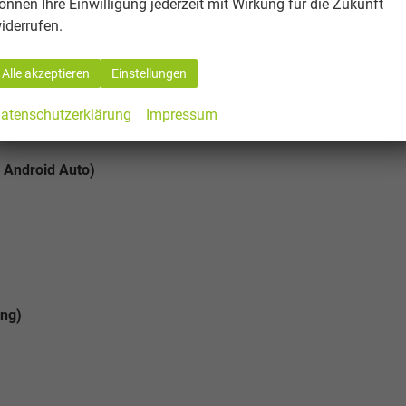
önnen Ihre Einwilligung jederzeit mit Wirkung für die Zukunft
iderrufen.
es Fahrzeugs über Fahrer-, Beifahrertür und Heckklappe
Alle akzeptieren
Einstellungen
atenschutzerklärung
Impressum
 Android Auto)
ung)