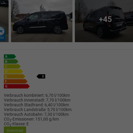
+45
Verbrauch kombiniert:
6,70 l/100km
Verbrauch Innenstadt:
7,70 l/100km
Verbrauch Stadtrand:
6,40 l/100km
Verbrauch Landstraße:
5,70 l/100km
Verbrauch Autobahn:
7,30 l/100km
CO
-Emissionen:
151,00 g/km
2
CO
-Klasse:
E
2
Download