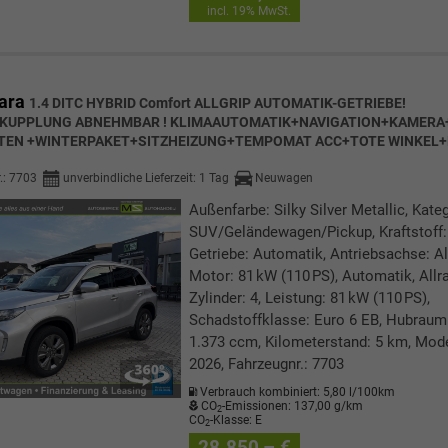
incl. 19% MwSt.
ara
1.4 DITC HYBRID Comfort ALLGRIP AUTOMATIK-GETRIEBE!
KUPPLUNG ABNEHMBAR ! KLIMAAUTOMATIK+NAVIGATION+KAMERA
NTEN +WINTERPAKET+SITZHEIZUNG+TEMPOMAT ACC+TOTE WINKEL+
.:
7703
unverbindliche Lieferzeit:
1 Tag
Neuwagen
Außenfarbe: Silky Silver Metallic, Kateg
SUV/Geländewagen/Pickup, Kraftstoff:
Getriebe: Automatik, Antriebsachse: Al
Motor: 81 kW (110 PS), Automatik, Allra
Zylinder: 4, Leistung: 81 kW (110 PS),
Schadstoffklasse: Euro 6 EB, Hubraum
1.373 ccm, Kilometerstand: 5 km, Mode
2026, Fahrzeugnr.: 7703
Verbrauch kombiniert:
5,80 l/100km
CO
-Emissionen:
137,00 g/km
2
CO
-Klasse:
E
2
28.850,– €