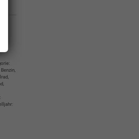
orie:
 Benzin,
lrad,
d,
:
lljahr: