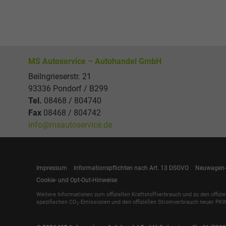
MS Autoservice – Autohandel GmbH
Beilngrieserstr. 21
93336 Pondorf / B299
Tel.
08468 / 804740
Fax
08468 / 804742
info@msautoservice.de
Impressum
Informationspflichten nach Art. 13 DSGVO
Neuwagen-
Cookie- und Opt-Out-Hinweise
Weitere Informationen zum offiziellen Kraftstoffverbrauch und zu den offizi
spezifischen CO
-Emissionen und den offiziellen Stromverbrauch neuer PKW
2