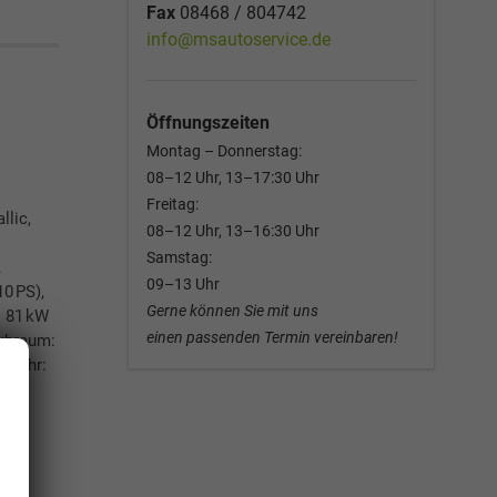
Fax
08468 / 804742
info@msautoservice.de
Öffnungszeiten
Montag – Donnerstag:
08–12 Uhr, 13–17:30 Uhr
Freitag:
llic,
08–12 Uhr, 13–16:30 Uhr
Samstag:
,
09–13 Uhr
10 PS),
Gerne können Sie mit uns
: 81 kW
einen passenden Termin vereinbaren!
Hubraum:
lljahr: