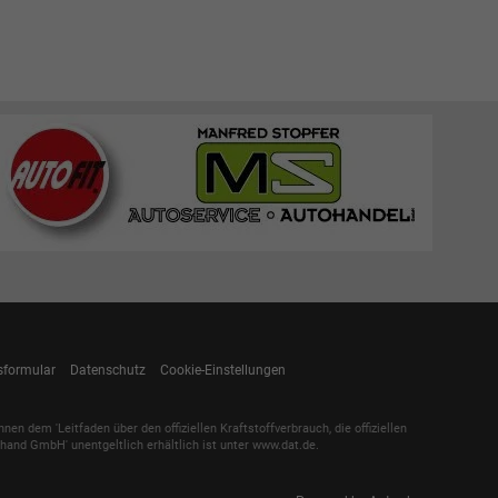
sformular
Datenschutz
Cookie-Einstellungen
dem 'Leitfaden über den offiziellen Kraftstoffverbrauch, die offiziellen
and GmbH' unentgeltlich erhältlich ist unter www.dat.de.