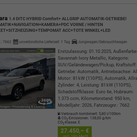
ara
1.4 DITC HYBRID Comfort+ ALLGRIP AUTOMATIK-GETRIEBE!
ATIK+NAVIGATION+KAMERA+PDC VORNE / HINTEN
ET+SITZHEIZUNG+TEMPOMAT ACC+TOTE WINKEL+LED
.:
7662
unverbindliche Lieferzeit:
1 Tag
Jungwagen/Gebrauchtwagen
Erstzulassung: 01.10.2025, Außenfarbe
Savannah Ivory Metallic, Kategorie:
SUV/Geländewagen/Pickup, Kraftstoff:
Getriebe: Automatik, Antriebsachse: Al
Motor: 81 kW (110 PS), Automatik, Allra
Zylinder: 4, Leistung: 81 kW (110 PS),
Schadstoffklasse: Euro 6e, Hubraum:
1.373 ccm, Kilometerstand: 950 km,
Modelljahr: 2026, Fahrzeugnr.: 7662
Verbrauch kombiniert:
5,80 l/100km
CO
-Emissionen:
138,00 g/km
2
CO
-Klasse:
E
2
27.450,– €
incl. 19% MwSt.