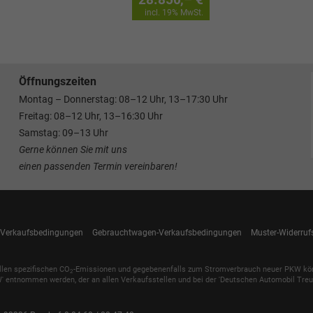
incl. 19% MwSt.
Öffnungszeiten
Montag – Donnerstag: 08–12 Uhr, 13–17:30 Uhr
Freitag: 08–12 Uhr, 13–16:30 Uhr
Samstag: 09–13 Uhr
Gerne können Sie mit uns
einen passenden Termin vereinbaren!
Verkaufsbedingungen
Gebrauchtwagen-Verkaufsbedingungen
Muster-Widerruf
ellen spezifischen CO
-Emissionen und gegebenenfalls zum Stromverbrauch neuer PKW können 
2
' entnommen werden, der an allen Verkaufsstellen und bei der 'Deutschen Automobil Treuh