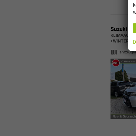
k
w
Suzuki Vit
KLIMAAUTOM
+WINTERPAK
D
Fahrzeugnr