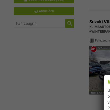
Anmelden
Suzuki Vit
Fahrzeugnr.
KLIMAAUTOM
+WINTERPAK
Fahrzeugnr
U
b
v
P