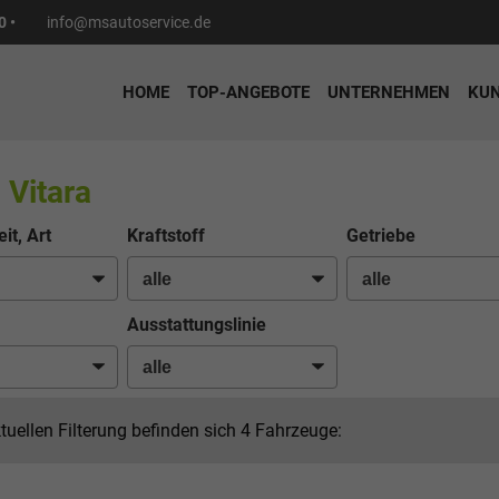
0 •
info@msautoservice.de
HOME
TOP-ANGEBOTE
UNTERNEHMEN
KU
 Vitara
it, Art
Kraftstoff
Getriebe
Ausstattungslinie
ktuellen Filterung befinden sich
4
Fahrzeuge: