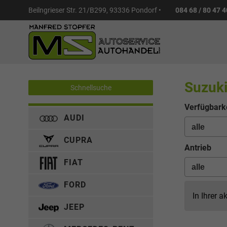
Beilngrieser Str. 21/B299, 93336 Pondorf •
084 68 / 80 47 4
Suzuki
Schnellsuche
Verfügbarke
AUDI
CUPRA
Antrieb
FIAT
FORD
In Ihrer a
JEEP