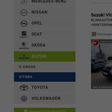
MERCEDES-BENZ
NISSAN
Suzuki Vit
KLIMAAUTOM
OPEL
+WINTERPAK
SEAT
Fahrzeugnr
SKODA
SUZUKI
S-CROSS
VITARA
TOYOTA
VOLKSWAGEN
Geparkte Fahrzeuge (
0
)