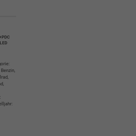
+PDC
LED
orie:
 Benzin,
lrad,
d,
:
lljahr: