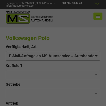
Beilngrieser Str. 21/B299, 93336 Pondorf •
084 68 / 80 47 40 •
Login
info@msautoservice.de
Volkswagen Polo
Verfügbarkeit, Art
Kraftstoff
Getriebe
Antrieb