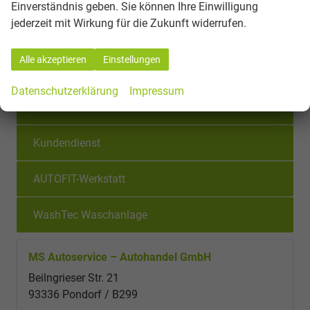
Einverständnis geben. Sie können Ihre Einwilligung
jederzeit mit Wirkung für die Zukunft widerrufen.
Reifenservice
Alle akzeptieren
Einstellungen
HU und AU
Datenschutzerklärung
Impressum
Car Garantie
Kundendienst
AUTOFIT-Werkstatt
WashTec Waschanlage
MS Autoservice – Autohandel GmbH
Beilngrieser Str. 21
93336 Pondorf / B299