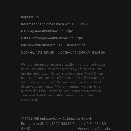
Impressum
Informationspflichten nach Art. 13 DSGVO
Neuwagen-Verkaufsbedingungen
Gebrauchtwagen-Verkaufsbedingungen
Muster-Widerrufsformular
Datenschutz
Cookie-Einstellungen
Cookie- und Opt-Out-Hinweise
Weitere Informationen zum offiziellen Kraftstoffverbrauch
und zu den offiziellen spezifischen CO
-Emissionen und
2
gegebenenfalls zum Stromverbrauch neuer PKW können
dem 'Leitfaden über den offiziellen Kraftstoffverbrauch, die
offiziellen spezifischen CO
-Emissionen und den offiziellen
2
Stromverbrauch neuer PKW' entnommen werden, der an
allen Verkaufsstellen und bei der 'Deutschen Automobil
Treuhand GmbH' unentgeltlich erhältlich ist unter
www.dat.de.
© 2026
MS Autoservice – Autohandel GmbH
,
Beilngrieser Str. 21/B299
,
93336
Pondorf,
0 84 68 / 80
47 40
Powered by Autrado